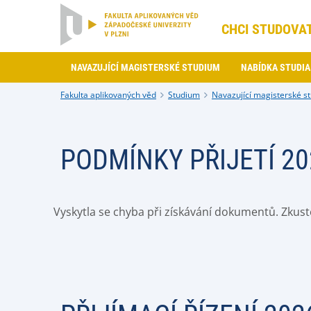
CHCI STUDOVA
NAVAZUJÍCÍ MAGISTERSKÉ STUDIUM
NABÍDKA STUDIA
Fakulta aplikovaných věd
Studium
Navazující magisterské s
PODMÍNKY PŘIJETÍ 20
Vyskytla se chyba při získávání dokumentů. Zkust