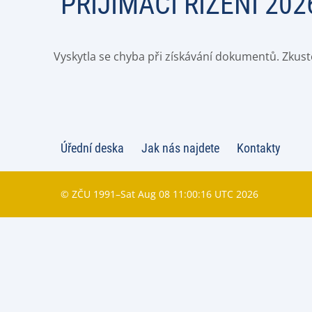
PŘIJÍMACÍ ŘÍZENÍ 20
Vyskytla se chyba při získávání dokumentů. Zkust
Úřední deska
Jak nás najdete
Kontakty
© ZČU 1991–Sat Aug 08 11:00:16 UTC 2026