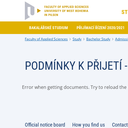
ST
BAKALÁŘSKÉ STUDIUM
PŘIJÍMACÍ ŘÍZENÍ 2020/2021
Faculty of Applied Sciences
Study
Bachelor Study
Admissi
PODMÍNKY K PŘIJETÍ 
Error when getting documents. Try to reload the p
Official notice board
How you find us
Contact