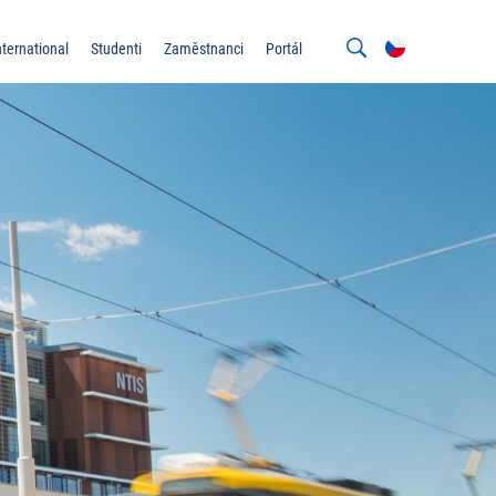
nternational
Studenti
Zaměstnanci
Portál