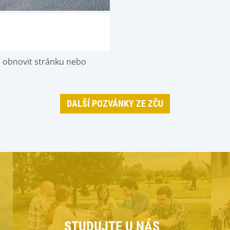
e obnovit stránku nebo
DALŠÍ POZVÁNKY ZE ZČU
STUDUJTE U NÁS