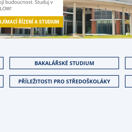
ojí budoucnost. Studuj v
LLOW!
IJÍMACÍ ŘÍZENÍ A STUDIUM
BAKALÁŘSKÉ STUDIUM
PŘÍLEŽITOSTI PRO STŘEDOŠKOLÁKY