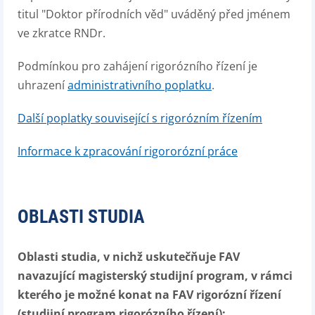
titul "Doktor přírodních věd" uváděný před jménem
ve zkratce RNDr.
Podmínkou pro zahájení rigorózního řízení je
uhrazení
administrativního poplatku
.
Další poplatky související s rigorózním řízením
Informace k zpracování rigororózní práce
OBLASTI STUDIA
Oblasti studia, v nichž uskutečňuje FAV
navazující magisterský studijní program, v rámci
kterého je možné konat na FAV rigorózní řízení
(studijní program rigorózního řízení):