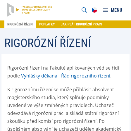
MENU
RIGORÓZNÍ ŘÍZENÍ
POPLATKY
JAK PSÁT RIGORÓZNÍ PRÁCI
RIGORÓZNÍ ŘÍZENÍ
Rigorózní řízení na Fakultě aplikovaných věd se řídí
podle
Vyhlášky děkana - Řád rigorózního řízení
.
K rigóroznímu řízení se může přihlásit absolvent
magisterského studia, který splňuje podmínky
uvedené ve výše zmíněných pravidlech. Uchazeč
odevzdává rigorózní práci a skládá státní rigorózní
zkoušku před komisí pro rigorózní řízení. Po
úspěšném absolvání je uchazeči udělen akademický