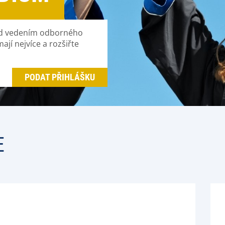
 pod vedením odborného
ají nejvíce a rozšiřte
PODAT PŘIHLÁŠKU
E