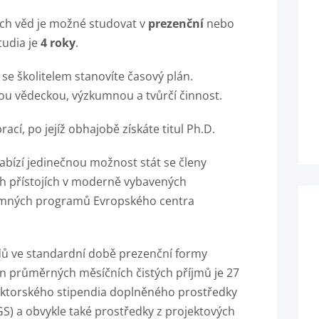
ých věd je možné studovat v
prezenční
nebo
tudia je
4 roky
.
se školitelem stanovíte časový plán.
u vědeckou, výzkumnou a tvůrčí činnost.
ací, po jejíž obhajobě získáte titul Ph.D.
abízí jedinečnou možnost stát se členy
h přístojích v moderně vybavených
kumných programů Evropského centra
dů ve standardní době prezenční formy
ián průměrných měsíčních čistých příjmů je 27
 doktorského stipendia doplněného prostředky
GS) a obvykle také prostředky z projektových