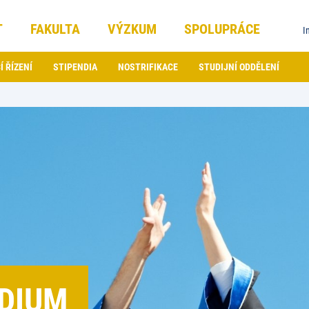
T
FAKULTA
VÝZKUM
SPOLUPRÁCE
I
Í ŘÍZENÍ
STIPENDIA
NOSTRIFIKACE
STUDIJNÍ ODDĚLENÍ
DIUM