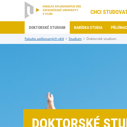
CHCI STUDOVA
DOKTORSKÉ STUDIUM
NABÍDKA STUDIA
PŘIJÍMAC
Fakulta aplikovaných věd
Studium
Doktorské studium
DOKTORSKÉ STU