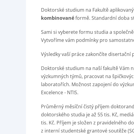
Doktorské studium na Fakultě aplikovan
kombinované
formě. Standardní doba s
Sami si vyberete formu studia a společně 
Vytvoříme vám podmínky pro samostatno
Výsledky vaší práce zakončíte disertační pr
Doktorské studium na naší fakultě Vám n
výzkumných týmů, pracovat na špičkovýc
laboratořích. Možnost zapojení do výz
Excelence - NTIS.
Průměrný měsíční čistý příjem doktoran
doktorského studia je až 55 tis. Kč, med
tis. Kč. Příjem je složen z pravidelného
z interní studentské grantové soutěže (S