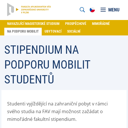
MENU
NAVAZUJÍCÍ MAGISTERSKÉ STUDIUM
PROSPĚCHOVÉ
MIMOŘÁDNÉ
NA PODPORU MOBILIT
UBYTOVACÍ
SOCIÁLNÍ
STIPENDIUM NA
PODPORU MOBILIT
STUDENTŮ
Studenti vyjíždějící na zahraniční pobyt v rámci
svého studia na FAV mají možnost zažádat o
mimořádné fakultní stipendium.