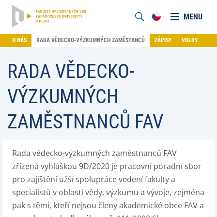
MENU
O NÁS
RADA VĚDECKO-VÝZKUMNÝCH ZAMĚSTANCŮ
ZÁPISY
VOLBY
RADA VĚDECKO-
VÝZKUMNÝCH
ZAMĚSTNANCŮ FAV
Rada vědecko-výzkumných zaměstnanců FAV
zřízená vyhláškou 9D/2020 je pracovní poradní sbor
pro zajištění užší spolupráce vedení fakulty a
specialistů v oblasti vědy, výzkumu a vývoje, zejména
pak s těmi, kteří nejsou členy akademické obce FAV a