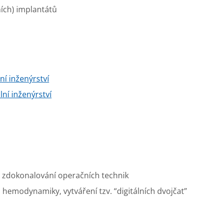
ích) implantátů
ní inženýrství
lní inženýrství
, zdokonalování operačních technik
i hemodynamiky, vytváření tzv. “digitálních dvojčat”