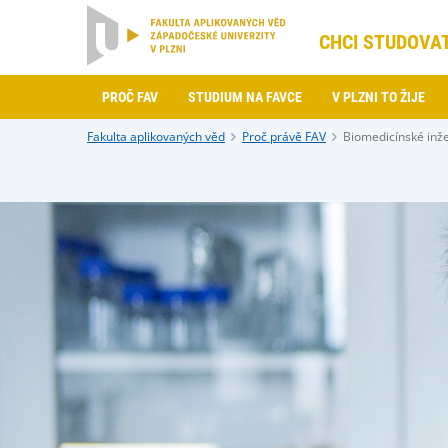
CHCI STUDOVA
PROČ FAV
STUDIUM NA FAVCE
V PLZNI TO ŽIJE
Fakulta aplikovaných věd
Proč právě FAV
Biomedicínské inže