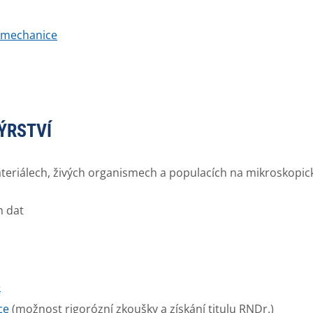
 mechanice
ÝRSTVÍ
riálech, živých organismech a populacích na mikroskopické
h dat
e
ce
(možnost rigorózní zkoušky a získání titulu RNDr.)