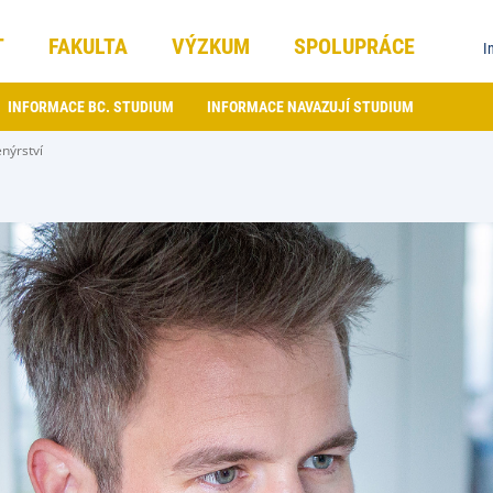
T
FAKULTA
VÝZKUM
SPOLUPRÁCE
I
INFORMACE BC. STUDIUM
INFORMACE NAVAZUJÍ STUDIUM
nýrství