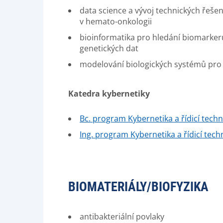
data science a vývoj technických řeše
v hemato-onkologii
bioinformatika pro hledání biomarkerů
genetických dat
modelování biologických systémů pro p
Katedra kybernetiky
Bc. program Kybernetika a řídicí tech
Ing. program Kybernetika a řídicí tech
BIOMATERIÁLY/BIOFYZIKA
antibakteriální povlaky