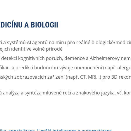
ICÍNU A BIOLOGII
tí a systémů AI agentů na míru pro reálné biologické/medic
jich identit ve volné přírodě
ro detekci kognitivních poruch, demence a Alzheimerovy nem
fikaci a predikci budoucího vývoje onemocnění (např. alergo
kých zobrazovacích zařízení (např. CT, MRI...) pro 3D rekon
analýza a syntéza mluvené řeči a znakového jazyka, vč. kon