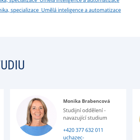
ika,
specializace
Umělá inteligence a automatizace
nika,
specializace
Umělá inteligence a automatizace
TUDIU
Monika Brabencová
Studijní oddělení -
navazující studium
+420 377 632 011
uchazec-