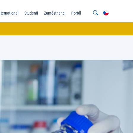
nternational
Studenti
Zaměstnanci
Portál