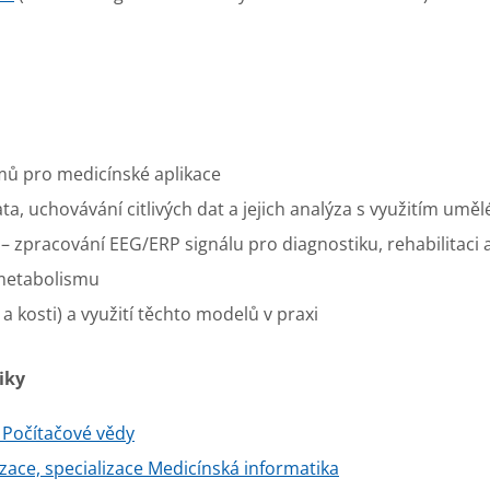
mů pro medicínské aplikace
, uchovávání citlivých dat a jejich analýza s využitím umělé
– zpracování EEG/ERP signálu pro diagnostiku, rehabilitaci 
 metabolismu
 kosti) a využití těchto modelů v praxi
iky
Počítačové vědy
izace,
specializace
Medicínská informatika