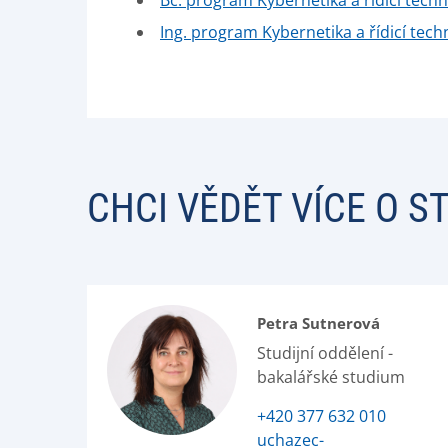
Bc. program Kybernetika a řídicí techn
Ing. program Kybernetika a řídicí tech
CHCI VĚDĚT VÍCE O S
Petra Sutnerová
Studijní oddělení -
bakalářské studium
+420 377 632 010
uchazec-