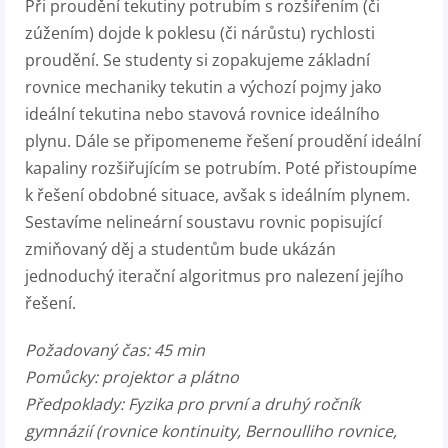
Při proudění tekutiny potrubím s rozšířením (či
zúžením) dojde k poklesu (či nárůstu) rychlosti
proudění. Se studenty si zopakujeme základní
rovnice mechaniky tekutin a výchozí pojmy jako
ideální tekutina nebo stavová rovnice ideálního
plynu. Dále se připomeneme řešení proudění ideální
kapaliny rozšiřujícím se potrubím. Poté přistoupíme
k řešení obdobné situace, avšak s ideálním plynem.
Sestavíme nelineární soustavu rovnic popisující
zmiňovaný děj a studentům bude ukázán
jednoduchý iterační algoritmus pro nalezení jejího
řešení.
Požadovaný čas: 45 min
Pomůcky: projektor a plátno
Předpoklady: Fyzika pro první a druhý ročník
gymnázií (rovnice kontinuity, Bernoulliho rovnice,