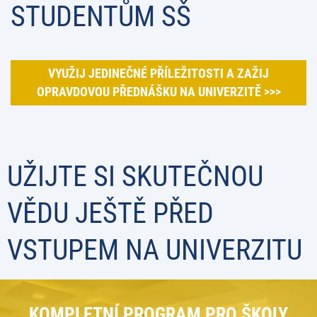
STUDENTŮM SŠ
VYUŽIJ JEDINEČNÉ PŘÍLEŽITOSTI A ZAŽIJ
OPRAVDOVOU PŘEDNÁŠKU NA UNIVERZITĚ >>>
UŽIJTE SI SKUTEČNOU
VĚDU JEŠTĚ PŘED
VSTUPEM NA UNIVERZITU
KOMPLETNÍ PROGRAM PRO ŠKOLY