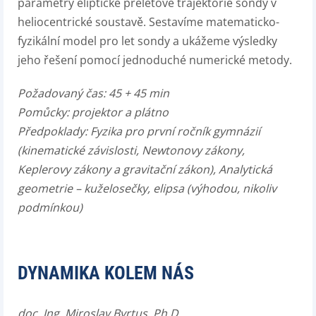
parametry eliptické přeletové trajektorie sondy v
heliocentrické soustavě. Sestavíme matematicko-
fyzikální model pro let sondy a ukážeme výsledky
jeho řešení pomocí jednoduché numerické metody.
Požadovaný čas: 45 + 45 min
Pomůcky: projektor a plátno
Předpoklady: Fyzika pro první ročník gymnázií
(kinematické závislosti, Newtonovy zákony,
Keplerovy zákony a gravitační zákon), Analytická
geometrie – kuželosečky, elipsa (výhodou, nikoliv
podmínkou)
DYNAMIKA KOLEM NÁS
doc. Ing. Miroslav Byrtus, Ph.D.