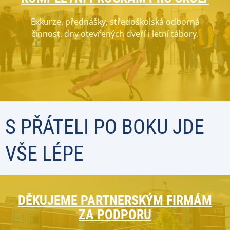
Exkurze, přednášky, středoškolská odborná
činnost, dny otevřených dveří i letní tábory.
S PŘÁTELI PO BOKU JDE
VŠE LÉPE
DĚKUJEME PARTNERSKÝM FIRMÁM
ZA PODPORU