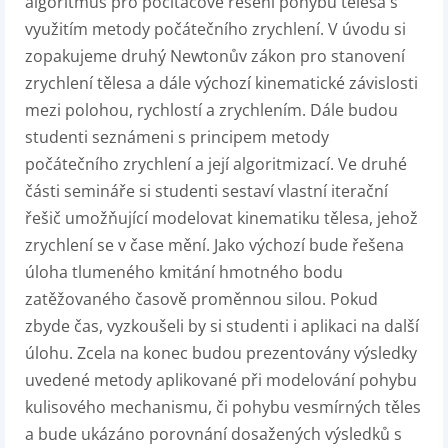
algoritmus pro počítačové řešení pohybu tělesa s
využitím metody počátečního zrychlení. V úvodu si
zopakujeme druhý Newtonův zákon pro stanovení
zrychlení tělesa a dále výchozí kinematické závislosti
mezi polohou, rychlostí a zrychlením. Dále budou
studenti seznámeni s principem metody
počátečního zrychlení a její algoritmizací. Ve druhé
části semináře si studenti sestaví vlastní iterační
řešič umožňující modelovat kinematiku tělesa, jehož
zrychlení se v čase mění. Jako výchozí bude řešena
úloha tlumeného kmitání hmotného bodu
zatěžovaného časově proměnnou silou. Pokud
zbyde čas, vyzkoušeli by si studenti i aplikaci na další
úlohu. Zcela na konec budou prezentovány výsledky
uvedené metody aplikované při modelování pohybu
kulisového mechanismu, či pohybu vesmírných těles
a bude ukázáno porovnání dosažených výsledků s