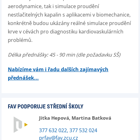
aerodynamice, tak i simulace proudění
nestlačitelných kapalin s aplikacemi v biomechanice,
konkrétně budou ukázány reálné simulace proudění
krve v cévách pro diagnostiku kardiovaskulárních
problémů.
Délka přednášky: 45 - 90 min (dle požadavku SŠ)
Nabízíme vám i řadu dalších zajímavých
přednášek...
FAV PODPORUJE STŘEDNÍ ŠKOLY
Jitka Hepová, Martina Batková
377 632 022, 377 532 024
prfav@fav.zcu.cz