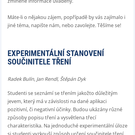
zmíněné informace uváděny.
Máte-li o nějakou zájem, popřípadě by vás zajímalo i
jiné téma, napište nám, nebo zavolejte. Těšíme se!
EXPERIMENTÁLNÍ STANOVENÍ
SOUČINITELE TŘENÍ
Radek Bulín, Jan Rendl, Štěpán Dyk
Studenti se seznámí se třením jakožto důležitým
jevem, který má v závislosti na dané aplikaci
pozitivní, či negativní účinky. Budou ukázány různé
způsoby popisu tření a vysvětlena třecí
charakteristika. Na jednoduché experimentální úloze
si studenti vyzkouší způsob určení součinitele tření