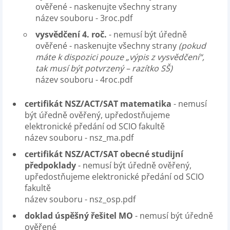
ověřené - naskenujte všechny strany
název souboru - 3roc.pdf
vysvědčení 4. roč.
- nemusí být úředně
ověřené - naskenujte všechny strany
(pokud
máte k dispozici pouze „výpis z vysvědčení“,
tak musí být potvrzený – razítko SŠ)
název souboru - 4roc.pdf
certifikát NSZ/ACT/SAT matematika
- nemusí
být úředně ověřený, upředostňujeme
elektronické předání od SCIO fakultě
název souboru - nsz_ma.pdf
certifikát NSZ/ACT/SAT obecné studijní
předpoklady
- nemusí být úředně ověřený,
upředostňujeme elektronické předání od SCIO
fakultě
název souboru - nsz_osp.pdf
doklad úspěšný řešitel MO
- nemusí být úředně
ověřené