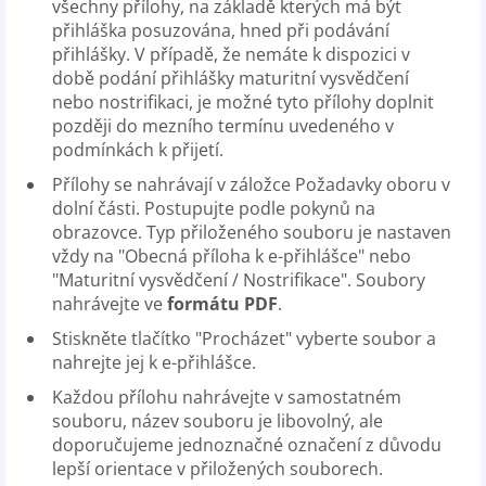
všechny přílohy, na základě kterých má být
přihláška posuzována, hned při podávání
přihlášky. V případě, že nemáte k dispozici v
době podání přihlášky maturitní vysvědčení
nebo nostrifikaci, je možné tyto přílohy doplnit
později do mezního termínu uvedeného v
podmínkách k přijetí.
Přílohy se nahrávají v záložce Požadavky oboru v
dolní části. Postupujte podle pokynů na
obrazovce. Typ přiloženého souboru je nastaven
vždy na "Obecná příloha k e-přihlášce" nebo
"Maturitní vysvědčení / Nostrifikace". Soubory
nahrávejte ve
formátu PDF
.
Stiskněte tlačítko "Procházet" vyberte soubor a
nahrejte jej k e-přihlášce.
Každou přílohu nahrávejte v samostatném
souboru, název souboru je libovolný, ale
doporučujeme jednoznačné označení z důvodu
lepší orientace v přiložených souborech.