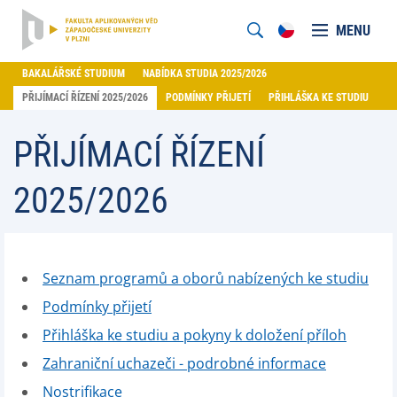
MENU
BAKALÁŘSKÉ STUDIUM
NABÍDKA STUDIA 2025/2026
PŘIJÍMACÍ ŘÍZENÍ 2025/2026
PODMÍNKY PŘIJETÍ
PŘIHLÁŠKA KE STUDIU
PŘIJÍMACÍ ŘÍZENÍ
2025/2026
Seznam programů a oborů nabízených ke studiu
Podmínky přijetí
Přihláška ke studiu a pokyny k doložení příloh
Zahraniční uchazeči - podrobné informace
Nostrifikace