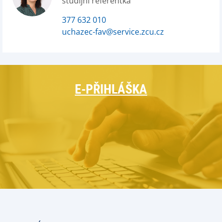
studijní referentka
377 632 010
uchazec-fav@service.zcu.cz
E-PŘIHLÁŠKA