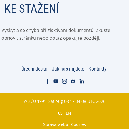
KE STAŽENÍ
Vyskytla se chyba při získávání dokumentů. Zkuste
obnovit stránku nebo dotaz opakujte později.
Úřední deska
Jak nás najdete
Kontakty
© ZČU 1991–Sat Aug 08 17:34:08 UTC 2026
CS
EN
Správa webu
Cookies