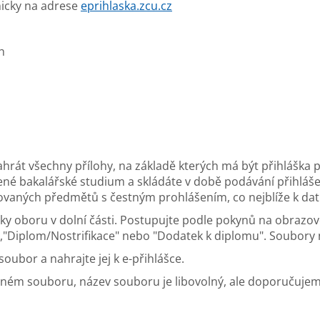
nicky na adrese
eprihlaska.zcu.cz
h
rát všechny přílohy, na základě kterých má být přihláška p
né bakalářské studium a skládáte v době podávání přihláše
aných předmětů s čestným prohlášením, co nejblíže k datu
vky oboru v dolní části. Postupujte podle pokynů na obrazo
","Diplom/Nostrifikace" nebo "Dodatek k diplomu". Soubory
soubor a nahrajte jej k e-přihlášce.
tném souboru, název souboru je libovolný, ale doporučuje