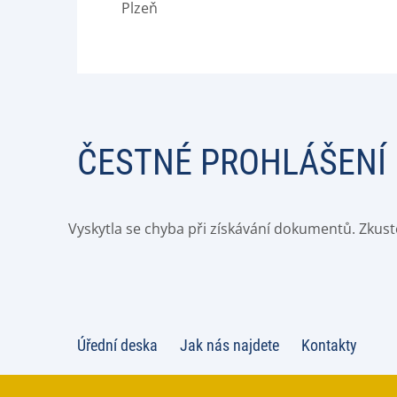
Plzeň
ČESTNÉ PROHLÁŠENÍ
Vyskytla se chyba při získávání dokumentů. Zkust
Úřední deska
Jak nás najdete
Kontakty