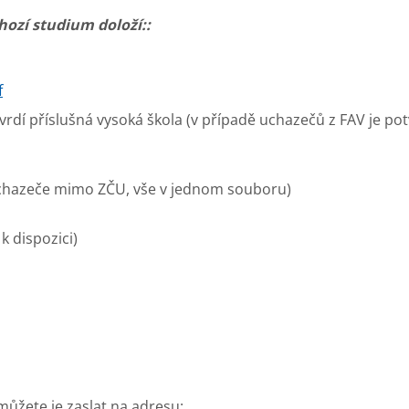
hozí studium doloží::
f
vrdí příslušná vysoká škola (v případě uchazečů z FAV je p
hazeče mimo ZČU, vše v jednom souboru)
k dispozici)
můžete je zaslat na adresu: