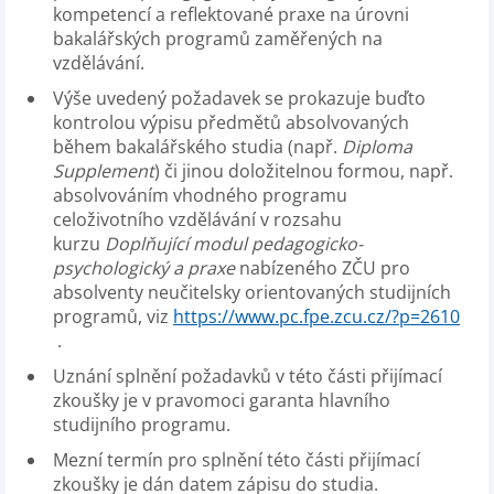
kompetencí a reflektované praxe na úrovni
bakalářských programů zaměřených na
vzdělávání.
Výše uvedený požadavek se prokazuje buďto
kontrolou výpisu předmětů absolvovaných
během bakalářského studia (např.
Diploma
Supplement
) či jinou doložitelnou formou, např.
absolvováním vhodného programu
celoživotního vzdělávání v rozsahu
kurzu
Doplňující modul pedagogicko-
psychologický a praxe
nabízeného ZČU pro
absolventy neučitelsky orientovaných studijních
programů, viz
https://www.pc.fpe.zcu.cz/?p=2610
.
Uznání splnění požadavků v této části přijímací
zkoušky je v pravomoci garanta hlavního
studijního programu.
Mezní termín pro splnění této části přijímací
zkoušky je dán datem zápisu do studia.