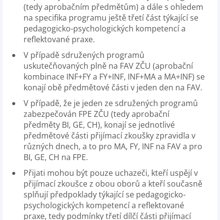
(tedy aprobačním předmětům) a dále s ohledem
na specifika programu ještě třetí část týkající se
pedagogicko-psychologických kompetencí a
reflektované praxe.
V případě sdružených programů
uskutečňovaných plně na FAV ZČU (aprobační
kombinace INF+FY a FY+INF, INF+MA a MA+INF) se
konají obě předmětové části v jeden den na FAV.
V případě, že je jeden ze sdružených programů
zabezpečován FPE ZČU (tedy aprobační
předměty BI, GE, CH), konají se jednotlivé
předmětové části přijímací zkoušky zpravidla v
různých dnech, a to pro MA, FY, INF na FAV a pro
BI, GE, CH na FPE.
Přijati mohou být pouze uchazeči, kteří uspějí v
přijímací zkoušce z obou oborů a kteří současně
splňují předpoklady týkající se pedagogicko-
psychologických kompetencí a reflektované
praxe, tedy podmínky třetí dílčí části přijímací