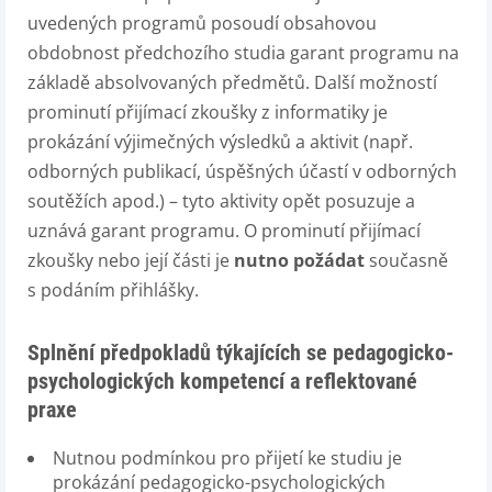
uvedených programů posoudí obsahovou
obdobnost předchozího studia garant programu na
základě absolvovaných předmětů. Další možností
prominutí přijímací zkoušky z informatiky je
prokázání výjimečných výsledků a aktivit (např.
odborných publikací, úspěšných účastí v odborných
soutěžích apod.) – tyto aktivity opět posuzuje a
uznává garant programu. O prominutí přijímací
zkoušky nebo její části je
nutno požádat
současně
s podáním přihlášky.
Splnění předpokladů týkajících se pedagogicko-
psychologických kompetencí a reflektované
praxe
Nutnou podmínkou pro přijetí ke studiu je
prokázání pedagogicko-psychologických