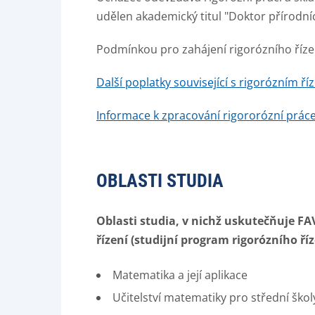
udělen akademický titul "Doktor přírodn
Podmínkou pro zahájení rigorózního říze
Další poplatky související s rigorózním ří
Informace k zpracování rigororózní prác
OBLASTI STUDIA
Oblasti studia, v nichž uskutečňuje FA
řízení (studijní program rigorózního říz
Matematika a její aplikace
Učitelství matematiky pro střední škol