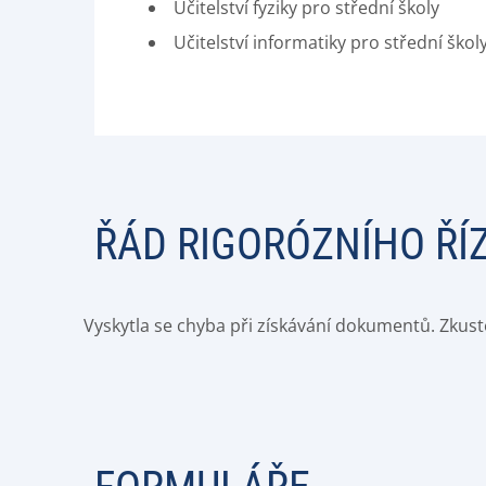
Učitelství fyziky pro střední školy
Učitelství informatiky pro střední škol
ŘÁD RIGORÓZNÍHO ŘÍ
Vyskytla se chyba při získávání dokumentů. Zkust