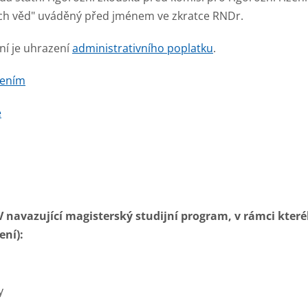
ích věd" uváděný před jménem ve zkratce RNDr.
ní je uhrazení
administrativního poplatku
.
zením
e
V navazující magisterský studijní program, v rámci kter
ení):
y