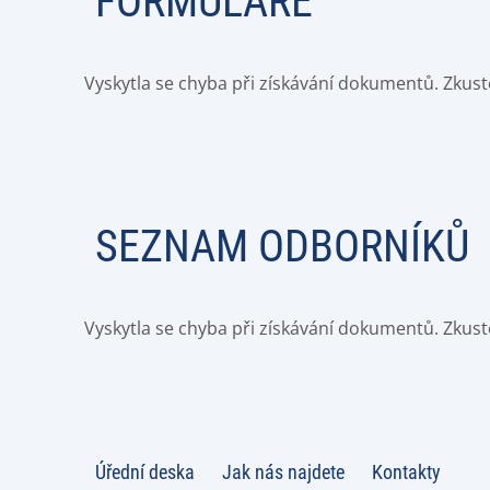
FORMULÁŘE
Vyskytla se chyba při získávání dokumentů. Zkust
SEZNAM ODBORNÍKŮ
Vyskytla se chyba při získávání dokumentů. Zkust
Úřední deska
Jak nás najdete
Kontakty