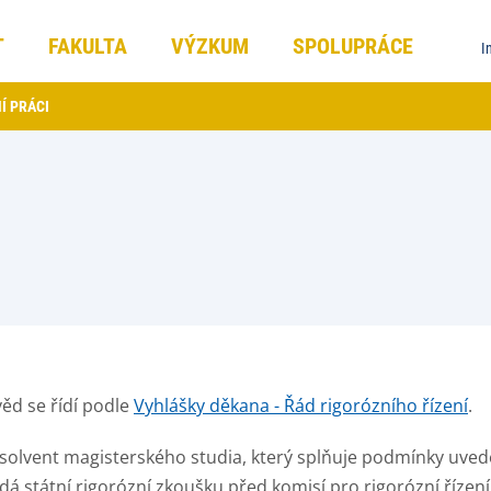
T
FAKULTA
VÝZKUM
SPOLUPRÁCE
I
Í PRÁCI
věd se řídí podle
Vyhlášky děkana - Řád rigorózního řízení
.
bsolvent magisterského studia, který splňuje podmínky uve
dá státní rigorózní zkoušku před komisí pro rigorózní řízen