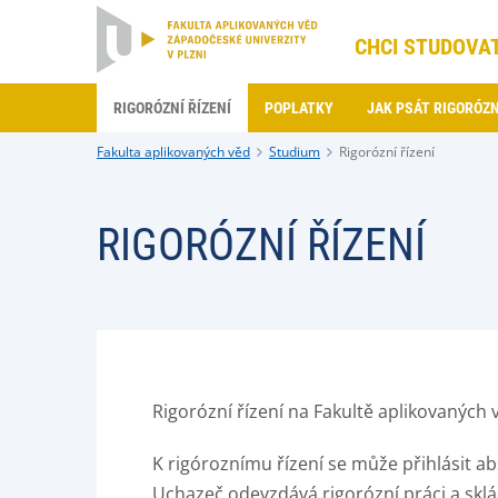
CHCI STUDOVA
RIGORÓZNÍ ŘÍZENÍ
POPLATKY
JAK PSÁT RIGORÓZN
Fakulta aplikovaných věd
Studium
Rigorózní řízení
RIGORÓZNÍ ŘÍZENÍ
Rigorózní řízení na Fakultě aplikovaných 
K rigóroznímu řízení se může přihlásit a
Uchazeč odevzdává rigorózní práci a sklá