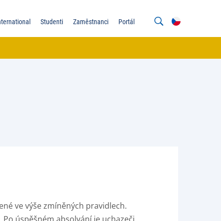
nternational
Studenti
Zaměstnanci
Portál
dené ve výše zmíněných pravidlech.
í. Po úspěšném absolvání je uchazeči