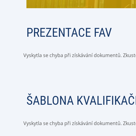
PREZENTACE FAV
Vyskytla se chyba při získávání dokumentů. Zkust
ŠABLONA KVALIFIKAČ
Vyskytla se chyba při získávání dokumentů. Zkust