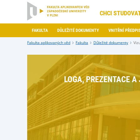
CHCI STUDOVA
FAKULTA
DŮLEŽITÉ DOKUMENTY
VNITŘNÍ PŘEDPI
Fakulta aplikovaných věd
Fakulta
Důležité dokumenty
Viz
LOGA, PREZENTACE A