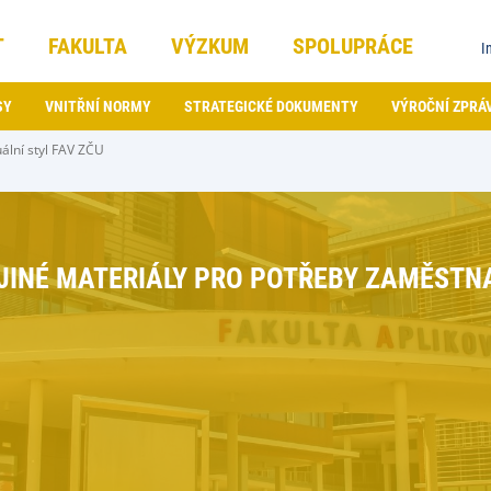
T
FAKULTA
VÝZKUM
SPOLUPRÁCE
I
SY
VNITŘNÍ NORMY
STRATEGICKÉ DOKUMENTY
VÝROČNÍ ZPRÁ
uální styl FAV ZČU
 JINÉ MATERIÁLY PRO POTŘEBY ZAMĚSTN