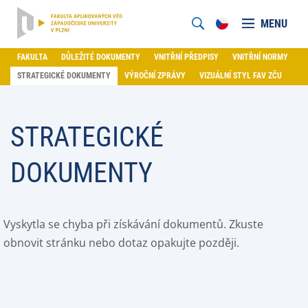
MENU
FAKULTA
DŮLEŽITÉ DOKUMENTY
VNITŘNÍ PŘEDPISY
VNITŘNÍ NORMY
STRATEGICKÉ DOKUMENTY
VÝROČNÍ ZPRÁVY
VIZUÁLNÍ STYL FAV ZČU
STRATEGICKÉ
DOKUMENTY
Vyskytla se chyba při získávání dokumentů. Zkuste
obnovit stránku nebo dotaz opakujte později.