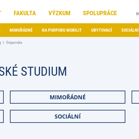
T
FAKULTA
VÝZKUM
SPOLUPRÁCE
I
É
MIMOŘÁDNÉ
NA PODPORU MOBILIT
UBYTOVACÍ
SOCIÁLNÍ
y
Stipendia
ŘSKÉ STUDIUM
MIMOŘÁDNÉ
SOCIÁLNÍ