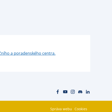
čního a poradenského centra.
Správa webu
Cookies