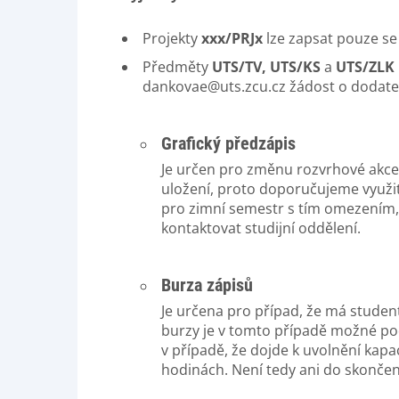
Projekty
xxx/PRJx
lze zapsat pouze se
Předměty
UTS/TV, UTS/KS
a
UTS/ZLK
dankovae@uts.zcu.cz žádost o dodate
Grafický předzápis
Je určen pro změnu rozvrhové akce
uložení, proto doporučujeme využit
pro zimní semestr s tím omezením,
kontaktovat studijní oddělení.
Burza zápisů
Je určena pro případ, že má studen
burzy je v tomto případě možné p
v případě, že dojde k uvolnění kap
hodinách. Není tedy ani do skončen