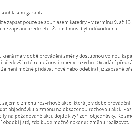
 souhlasem garanta.
lze zapsat pouze se souhlasem katedry – v termínu 9. až 13.
čné zapsání předmětu. Žádost musí být odůvodněna.
, která má v době provádění změny dostupnou volnou kapac
í především této možnosti změny rozvrhu. Ovládání předzápi
 že není možné přidávat nové nebo odebírat již zapsané př
t zájem o změnu rozvrhové akce, která je v době provádění
odat objednávku o změnu na obsazenou rozhovou akci. Pož
acity na požadované akci, dojde k vyřízení objednávky. Ke 
í období jisté, zda bude možné nakonec změnu realizovat.