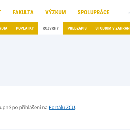
T
FAKULTA
VÝZKUM
SPOLUPRÁCE
I
NDIA
POPLATKY
ROZVRHY
PŘEDZÁPIS
STUDIUM V ZAHRAN
tupné po přihlášení na
Portálu ZČU
.