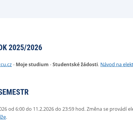
K 2025/2026
zcu.cz
-
Moje studium
-
Studentské žádosti
.
Návod na elek
 SEMESTR
6 od 6:00 do 11.2.2026 do 23:59 hod. Změna se provádí ele
íže
.