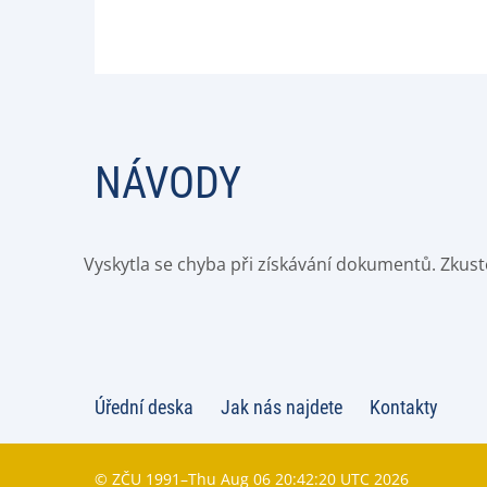
NÁVODY
Vyskytla se chyba při získávání dokumentů. Zkust
Úřední deska
Jak nás najdete
Kontakty
© ZČU 1991–Thu Aug 06 20:42:20 UTC 2026