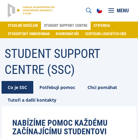
MENU
STUDIJNÍ ODDĚLENÍ
STUDENT SUPPORT CENTRE
STIPENDIA
STUDENTSKÝ OMBUDSMAN
KOORDINÁTOŘI
CENTRUM LOGICKÝCH HER
STUDENT SUPPORT
CENTRE (SSC)
Co je SSC
Potřebuji pomoc
Chci pomáhat
Tutoři a další kontakty
NABÍZÍME POMOC KAŽDÉMU
ZAČÍNAJÍCÍMU STUDENTOVI