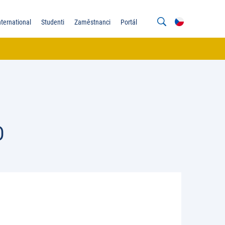
nternational
Studenti
Zaměstnanci
Portál
D