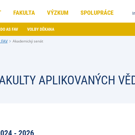
T
FAKULTA
VÝZKUM
SPOLUPRÁCE
I
DO AS FAV
VOLBY DĚKANA
 FAV
Akademický senát
AKULTY APLIKOVANÝCH VĚ
024 - 2026