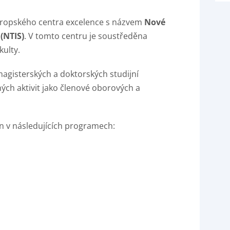
 evropského centra excelence s názvem
Nové
(NTIS)
. V tomto centru je soustředěna
kulty.
agisterských a doktorských studijní
ch aktivit jako členové oborových a
ěn v následujících programech: