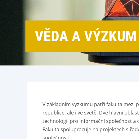
VĚDA A VÝZKUM
V základním výzkumu patří fakulta mezi p
republice, ale i ve světě. Dvě hlavní obla
technologií pro informační společnost a 
Fakulta spolupracuje na projektech s řa
společností.