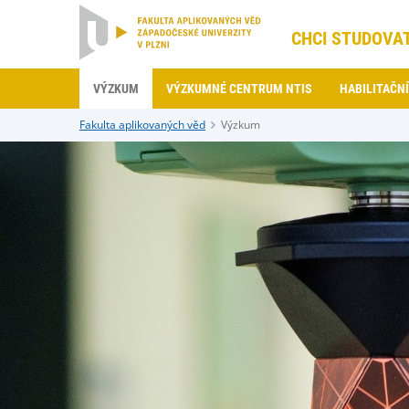
CHCI STUDOVA
VÝZKUM
VÝZKUMNÉ CENTRUM NTIS
HABILITAČNÍ
Fakulta aplikovaných věd
Výzkum