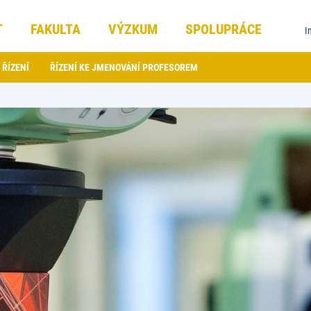
T
FAKULTA
VÝZKUM
SPOLUPRÁCE
I
 ŘÍZENÍ
ŘÍZENÍ KE JMENOVÁNÍ PROFESOREM