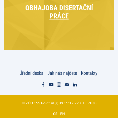
OBHAJOBA DISERTAČNÍ
PRÁCE
Úřední deska
Jak nás najdete
Kontakty
© ZČU 1991–Sat Aug 08 15:17:22 UTC 2026
CS
EN