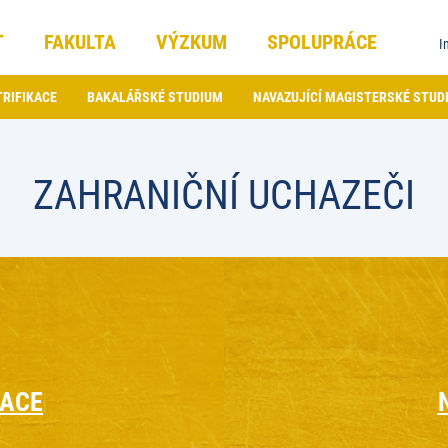
T
FAKULTA
VÝZKUM
SPOLUPRÁCE
I
RIFIKACE
BAKALÁŘSKÉ STUDIUM
NAVAZUJÍCÍ MAGISTERSKÉ STUD
ZAHRANIČNÍ UCHAZEČI
MACE