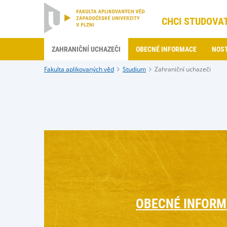
CHCI STUDOVA
ZAHRANIČNÍ UCHAZEČI
OBECNÉ INFORMACE
NOST
Fakulta aplikovaných věd
Studium
Zahraniční uchazeči
OBECNÉ INFOR