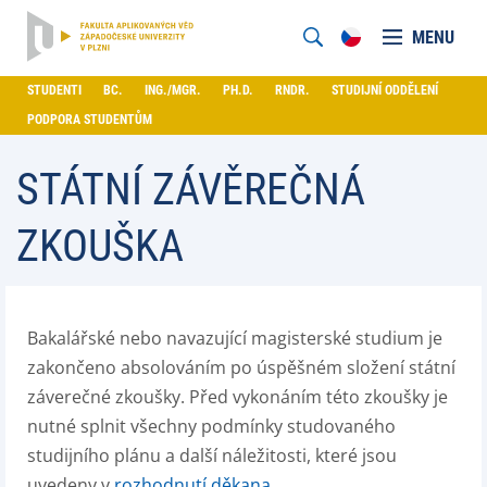
MENU
STUDENTI
BC.
ING./MGR.
PH.D.
RNDR.
STUDIJNÍ ODDĚLENÍ
PODPORA STUDENTŮM
STÁTNÍ ZÁVĚREČNÁ
ZKOUŠKA
Bakalářské nebo navazující magisterské studium je
zakončeno absolováním po úspěšném složení státní
záverečné zkoušky. Před vykonáním této zkoušky je
nutné splnit všechny podmínky studovaného
studijního plánu a další náležitosti, které jsou
uvedeny v
rozhodnutí děkana
.